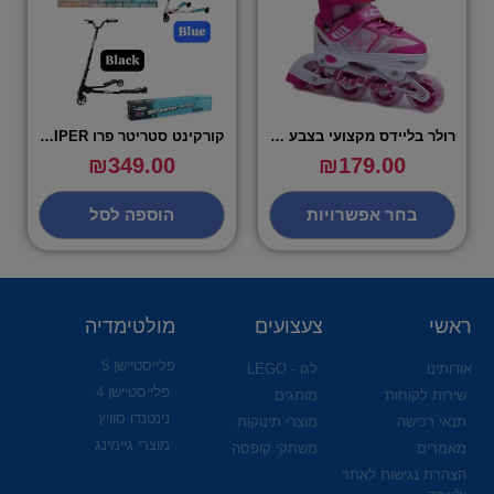
רולר בליידס מקצועי בצבע ורוד מידות S,M,L – VIPER
קורקינט סטריטר פרו STREETER PRO – VIPER
₪
349.00
₪
179.00
בחר אפשרויות
הוספה לסל
ראשי
צעצועים
מולטימדיה
פלייסטיישן 5
אודותינו
לגו - LEGO
פלייסטיישן 4
שירות לקוחות
מותגים
נינטנדו סוויץ
תנאי רכישה
מוצרי תינוקות
מוצרי גיימינג
מאמרים
משחקי קופסה
הצהרת נגישות לאתר