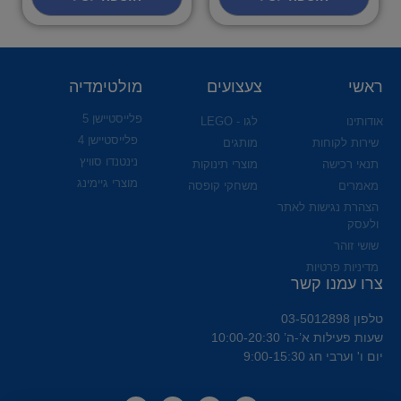
ראשי
צעצועים
מולטימדיה
פלייסטיישן 5
אודותינו
לגו - LEGO
פלייסטיישן 4
שירות לקוחות
מותגים
נינטנדו סוויץ
תנאי רכישה
מוצרי תינוקות
מוצרי גיימינג
מאמרים
משחקי קופסה
הצהרת נגישות לאתר
ולעסק
שושי זוהר
מדיניות פרטיות
צרו עמנו קשר
טלפון 03-5012898
שעות פעילות א’-ה’ 10:00-20:30
יום ו' וערבי חג 9:00-15:30