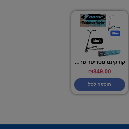
קורקינט סטריטר פרו STREETER PRO – VIPER
₪
349.00
הוספה לסל