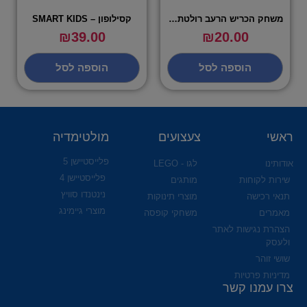
משחק הכריש הרעב רולטת שיניים
קסילופון – SMART KIDS
₪
39.00
₪
20.00
הוספה לסל
הוספה לסל
ראשי
צעצועים
מולטימדיה
פלייסטיישן 5
אודותינו
לגו - LEGO
פלייסטיישן 4
שירות לקוחות
מותגים
נינטנדו סוויץ
תנאי רכישה
מוצרי תינוקות
מוצרי גיימינג
מאמרים
משחקי קופסה
הצהרת נגישות לאתר
ולעסק
שושי זוהר
מדיניות פרטיות
צרו עמנו קשר