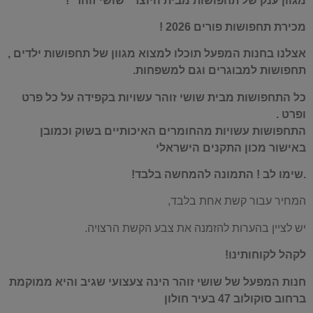
מגוון ענק של תחפושות מבית היוצר "שושי זוהר"!
מכירת תחפושות פורים 2026 !
אצלנו בחנות המפעל תוכלו למצוא מגוון של תחפושות ילדים ,
תחפושות למבוגרים וגם למשפחות.
כל התחפושות מבית שושי זוהר עשויות בקפידה על כל פרט
ופרט .
התחפושות עשויות מהחומרים האיכותיים בשוק וכמובן
באישור מכון התקנים הישראלי
.שימו לב ! התמונה להמחשה בלבד!
המחיר עבור קשת אחת בלבד,
יש לציין בהערות להזמנה את צבע הקשת הרצויה.
לקהל לקוחותינו!
חנות המפעל של שושי זוהר הינה צעצועי שגיב והיא ממוקמת
ברחוב סוקולוב 47 בעיר חולון