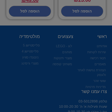
הוספה לסל
הוספה לסל
ראשי
צעצועים
מולטימדיה
פלייסטיישן 5
אודותינו
לגו - LEGO
פלייסטיישן 4
שירות לקוחות
מותגים
נינטנדו סוויץ
תנאי רכישה
מוצרי תינוקות
מוצרי גיימינג
מאמרים
משחקי קופסה
הצהרת נגישות לאתר
ולעסק
שושי זוהר
מדיניות פרטיות
צרו עמנו קשר
טלפון 03-5012898
שעות פעילות א’-ה’ 10:00-20:30
יום ו' וערבי חג 9:00-15:30