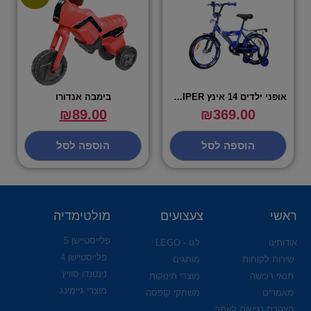
אופני ילדים 14 אינץ VIPER – במגוון צבעים
בימבה אנדורו
₪
89.00
₪
369.00
הוספה לסל
הוספה לסל
ראשי
צעצועים
מולטימדיה
פלייסטיישן 5
אודותינו
לגו - LEGO
פלייסטיישן 4
שירות לקוחות
מותגים
נינטנדו סוויץ
תנאי רכישה
מוצרי תינוקות
מוצרי גיימינג
מאמרים
משחקי קופסה
הצהרת נגישות לאתר