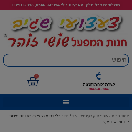
משלוחים לכל חלקי הארץ!!! טל: 0546368954, 035012898
חי
0
לשירות לקוחות והזמנות
054-636-8954
עמוד הבית
/
אופניים קורקינטים ועוד
/ רולר בליידס מקצועי בצבע ורוד מידות
S,M,L – VIPER