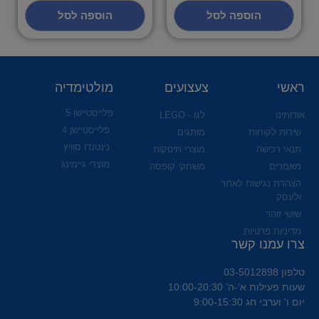
הוספה לסל
הוספה לסל
ראשי
צעצועים
מולטימדיה
פלייסטיישן 5
אודותינו
לגו - LEGO
פלייסטיישן 4
שירות לקוחות
מותגים
נינטנדו סוויץ
תנאי רכישה
מוצרי תינוקות
מוצרי גיימינג
מאמרים
משחקי קופסה
הצהרת נגישות לאתר
ולעסק
שושי זוהר
מדיניות פרטיות
צרו עמנו קשר
טלפון 03-5012898
שעות פעילות א’-ה’ 10:00-20:30
יום ו' וערבי חג 9:00-15:30