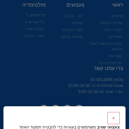
ראשי
צעצועים
מולטימדיה
פלייסטיישן 5
אודותינו
לגו - LEGO
פלייסטיישן 4
שירות לקוחות
מותגים
נינטנדו סוויץ
תנאי רכישה
מוצרי תינוקות
מוצרי גיימינג
מאמרים
משחקי קופסה
הצהרת נגישות לאתר
ולעסק
שושי זוהר
מדיניות פרטיות
צרו עמנו קשר
טלפון 03-5012898
שעות פעילות א’-ה’ 10:00-20:30
יום ו' וערבי חג 9:00-15:30
×
צעצועי שגיב
משתמשים בעוגיות כדי להבטיח תפקוד האתר