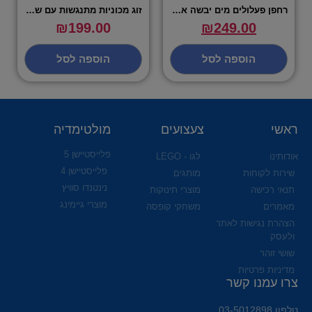
רחפן פעלולים מים יבשה אוויר – IPOP
זוג מכוניות מתנגשות עם שתי שלטים
₪
199.00
₪
249.00
הוספה לסל
הוספה לסל
ראשי
צעצועים
מולטימדיה
פלייסטיישן 5
אודותינו
לגו - LEGO
פלייסטיישן 4
שירות לקוחות
מותגים
נינטנדו סוויץ
תנאי רכישה
מוצרי תינוקות
מוצרי גיימינג
מאמרים
משחקי קופסה
הצהרת נגישות לאתר
ולעסק
שושי זוהר
מדיניות פרטיות
צרו עמנו קשר
טלפון 03-5012898