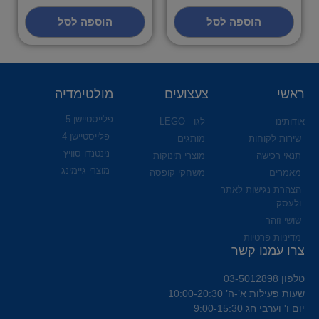
הוספה לסל
הוספה לסל
ראשי
צעצועים
מולטימדיה
פלייסטיישן 5
אודותינו
לגו - LEGO
פלייסטיישן 4
שירות לקוחות
מותגים
נינטנדו סוויץ
תנאי רכישה
מוצרי תינוקות
מוצרי גיימינג
מאמרים
משחקי קופסה
הצהרת נגישות לאתר
ולעסק
שושי זוהר
מדיניות פרטיות
צרו עמנו קשר
טלפון 03-5012898
שעות פעילות א’-ה’ 10:00-20:30
יום ו' וערבי חג 9:00-15:30