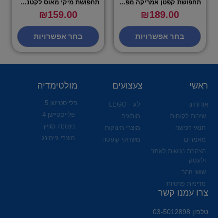
תחפושת קפטן אמריקה מפואר – שושי זוהר
תחפושת מיקי מאוס לקטנטנים – שושי זוהר
₪
159.00
₪
189.00
בחר אפשרויות
בחר אפשרויות
ראשי
צעצועים
מולטימדיה
פלייסטיישן 5
אודותינו
לגו - LEGO
פלייסטיישן 4
שירות לקוחות
מותגים
נינטנדו סוויץ
תנאי רכישה
מוצרי תינוקות
מוצרי גיימינג
מאמרים
משחקי קופסה
הצהרת נגישות לאתר
ולעסק
שושי זוהר
מדיניות פרטיות
צרו עמנו קשר
טלפון 03-5012898