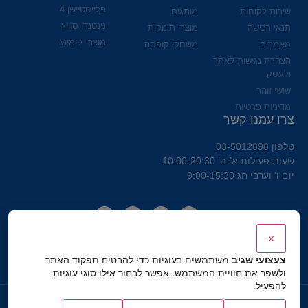
פלייסטיישן 4
שירות לקוחות
מותגים
נינטנדו סוויץ
תנאי רכישה
מוצרי תינוקות
מוצרי גיימינג
מאמרים
משחקי קופסה
הצהרת נגישות לאתר
ולעסק
שושי זוהר
מדיניות פרטיות
צרו עמנו קשר
טלפון 03-5012898
שעות פעילות א’-ה’ 10:00-20:30
יום ו' וערבי חג 9:00-15:30
×
צעצועי שגיב
משתמשים בעוגיות כדי להבטיח תפקוד האתר
ולשפר את חוויית המשתמש. אפשר לבחור אילו סוגי עוגיות
להפעיל.