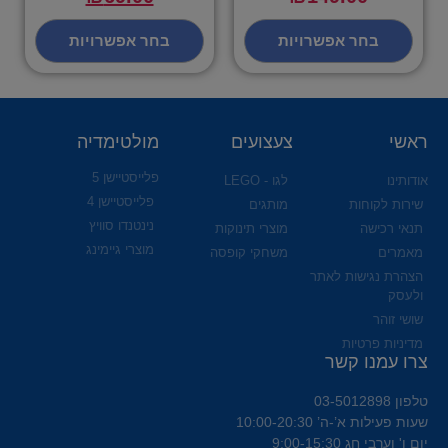
בחר אפשרויות
בחר אפשרויות
ראשי
צעצועים
מולטימדיה
פלייסטיישן 5
אודותינו
לגו - LEGO
פלייסטיישן 4
שירות לקוחות
מותגים
נינטנדו סוויץ
תנאי רכישה
מוצרי תינוקות
מוצרי גיימינג
מאמרים
משחקי קופסה
הצהרת נגישות לאתר
ולעסק
שושי זוהר
מדיניות פרטיות
צרו עמנו קשר
טלפון 03-5012898
שעות פעילות א’-ה’ 10:00-20:30
יום ו' וערבי חג 9:00-15:30