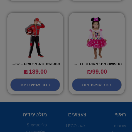
תחפושת מיני מאוס ורודה לילדות – שושי זוהר
תחפושת נהג מירוצים – שושי זוהר
₪
189.00
₪
99.00
בחר אפשרויות
בחר אפשרויות
ראשי
צעצועים
מולטימדיה
פלייסטיישן 5
אודותינו
לגו - LEGO