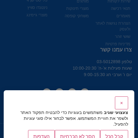
פלייסטיישן 4
שירות לקוחות
מותגים
נינטנדו סוויץ
תנאי רכישה
מוצרי תינוקות
מוצרי גיימינג
מאמרים
משחקי קופסה
הצהרת נגישות לאתר
ולעסק
שושי זוהר
מדיניות פרטיות
צרו עמנו קשר
טלפון 03-5012898
שעות פעילות א’-ה’ 10:00-20:30
יום ו' וערבי חג 9:00-15:30
×
צעצועי שגיב
משתמשים בעוגיות כדי להבטיח תפקוד האתר
ולשפר את חוויית המשתמש. אפשר לבחור אילו סוגי עוגיות
להפעיל.
כל הזכויות שמורות לצעצועי שגיב
קבל הכל
הסר לא הכרחיות
העדפות