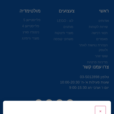
ראשי
צעצועים
מולטימדיה
פלייסטיישן 5
אודותינו
לגו - LEGO
פלייסטיישן 4
שירות לקוחות
מותגים
נינטנדו סוויץ
תנאי רכישה
מוצרי תינוקות
מוצרי גיימינג
מאמרים
משחקי קופסה
הצהרת נגישות לאתר
ולעסק
שושי זוהר
מדיניות פרטיות
צרו עמנו קשר
טלפון 03-5012898
שעות פעילות א’-ה’ 10:00-20:30
יום ו' וערבי חג 9:00-15:30
×