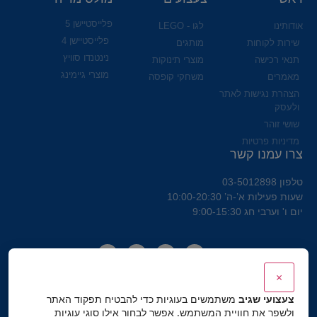
פלייסטיישן 5
אודותינו
לגו - LEGO
פלייסטיישן 4
שירות לקוחות
מותגים
נינטנדו סוויץ
תנאי רכישה
מוצרי תינוקות
מוצרי גיימינג
מאמרים
משחקי קופסה
הצהרת נגישות לאתר
ולעסק
שושי זוהר
מדיניות פרטיות
צרו עמנו קשר
טלפון 03-5012898
שעות פעילות א’-ה’ 10:00-20:30
יום ו' וערבי חג 9:00-15:30
×
צעצועי שגיב
משתמשים בעוגיות כדי להבטיח תפקוד האתר
ולשפר את חוויית המשתמש. אפשר לבחור אילו סוגי עוגיות