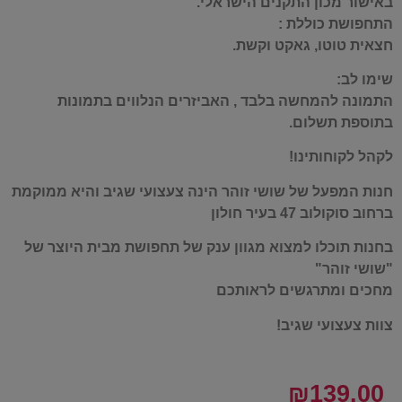
באישור מכון התקנים הישראלי.
התחפושת כוללת :
חצאית טוטו, גאקט וקשת.
שימו לב:
התמונה להמחשה בלבד , האביזרים הנלווים בתמונות
בתוספת תשלום.
לקהל לקוחותינו!
חנות המפעל של שושי זוהר הינה צעצועי שגיב והיא ממוקמת
ברחוב סוקולוב 47 בעיר חולון
בחנות תוכלו למצוא מגוון ענק של תחפושת מבית היוצר של
"שושי זוהר"
מחכים ומתרגשים לראותכם
צוות צעצועי שגיב!
₪
139.00