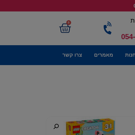
ת
0
054
נות
מאמרים
צרו קשר