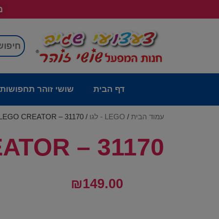
מש
דף הבית
שושי זוהר תחפושות
עמוד הבית
/
LEGO - לגו
/ LEGO CREATOR – 31170
ATOR – 31170
₪
149.00