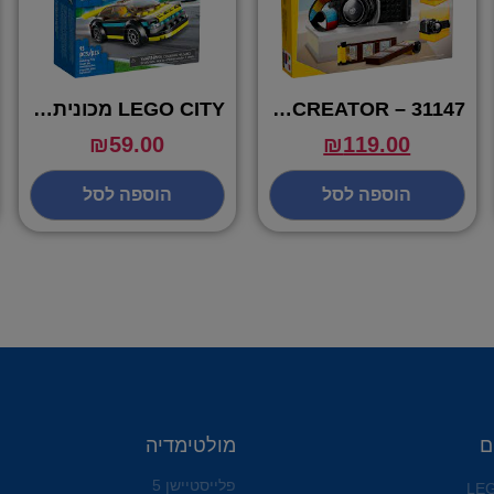
31147 – LEGO CREATOR
LEGO CITY מכונית ספורט חשמלית – 60383
₪
59.00
₪
119.00
הוספה לסל
הוספה לסל
ם
מולטימדיה
פלייסטיישן 5