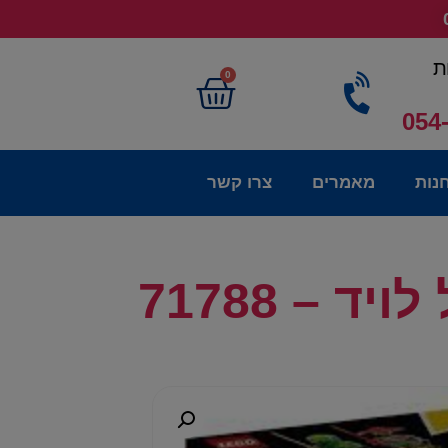
ת
0
054
נות
מאמרים
צרו קשר