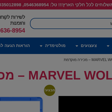
לוחים לכל חלקי הארץ!!! טל: 0546368954, 035012898
לשירות לקוחו
חיפוש
והזמנות
-636-8954
צעצועים
מולטימדיה
הוראות הגעה לח
MAR – מכירה מוקדמת
מבצע!