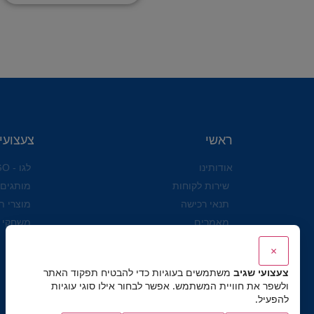
ראשי
צעצועי
אודותינו
לגו - LEGO
שירות לקוחות
מותגים
תנאי רכישה
מוצרי ת
מאמרים
משחקי 
הצהרת נגישות לאתר ולעסק
×
שושי זוהר
צעצועי שגיב
משתמשים בעוגיות כדי להבטיח תפקוד האתר
מדיניות פרטיות
ולשפר את חוויית המשתמש. אפשר לבחור אילו סוגי עוגיות
להפעיל.