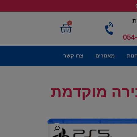
ת
0
054
נות
מאמרים
צרו קשר