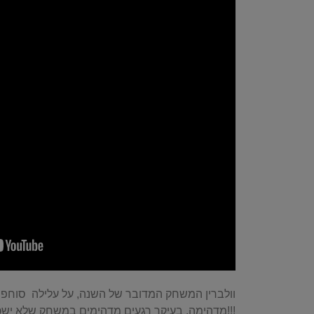
וולברין המשחק המדובר של השנה, על עלילה סוחפת
מדהימה, בעיקר רגעים מדהימים במשחק שלא ישכחו!!!