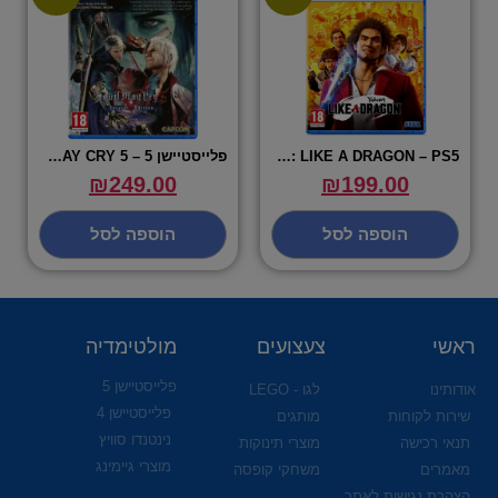
YAKUZA: LIKE A DRAGON – PS5
פלייסטיישן 5 – DEVIL MAY CRY 5
₪
249.00
₪
199.00
הוספה לסל
הוספה לסל
ראשי
צעצועים
מולטימדיה
פלייסטיישן 5
אודותינו
לגו - LEGO
פלייסטיישן 4
שירות לקוחות
מותגים
נינטנדו סוויץ
תנאי רכישה
מוצרי תינוקות
מוצרי גיימינג
מאמרים
משחקי קופסה
הצהרת נגישות לאתר