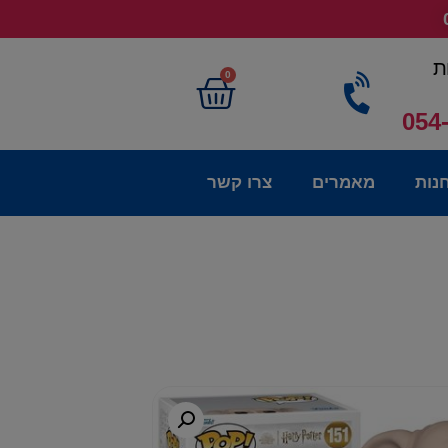
ת
0
054
נות
מאמרים
צרו קשר