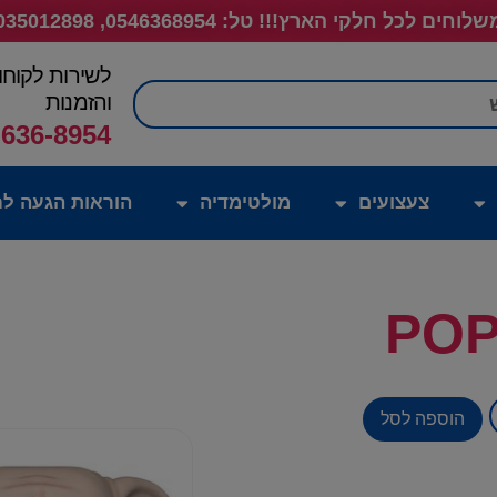
לוחים לכל חלקי הארץ!!! טל: 0546368954, 035012898
לשירות לקוחו
חיפוש
והזמנות
-636-8954
צעצועים
מולטימדיה
הוראות הגעה לח
POP
הוספה לסל