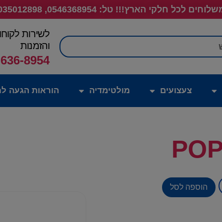
לוחים לכל חלקי הארץ!!! טל: 0546368954, 035012898
לשירות לקוחו
חיפוש
והזמנות
-636-8954
צעצועים
מולטימדיה
הוראות הגעה לח
POP
הוספה לסל