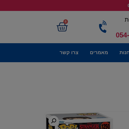
ת
0
054
נות
מאמרים
צרו קשר