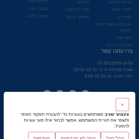
פלייסטיישן 4
שירות לקוחות
מותגים
נינטנדו סוויץ
תנאי רכישה
מוצרי תינוקות
מוצרי גיימינג
מאמרים
משחקי קופסה
הצהרת נגישות לאתר
ולעסק
שושי זוהר
מדיניות פרטיות
צרו עמנו קשר
טלפון 03-5012898
שעות פעילות א’-ה’ 10:00-20:30
יום ו' וערבי חג 9:00-15:30
×
צעצועי שגיב
משתמשים בעוגיות כדי להבטיח תפקוד האתר
ולשפר את חוויית המשתמש. אפשר לבחור אילו סוגי עוגיות
להפעיל.
כל הזכויות שמורות לצעצועי שגיב
קבל הכל
הסר לא הכרחיות
העדפות