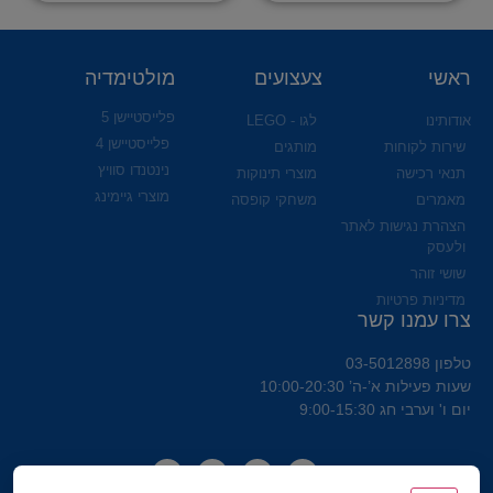
ראשי
צעצועים
מולטימדיה
פלייסטיישן 5
אודותינו
לגו - LEGO
פלייסטיישן 4
שירות לקוחות
מותגים
נינטנדו סוויץ
תנאי רכישה
מוצרי תינוקות
מוצרי גיימינג
מאמרים
משחקי קופסה
הצהרת נגישות לאתר
ולעסק
שושי זוהר
מדיניות פרטיות
צרו עמנו קשר
טלפון 03-5012898
שעות פעילות א’-ה’ 10:00-20:30
יום ו' וערבי חג 9:00-15:30