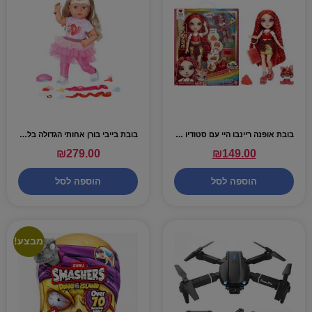
בובת אופנה ריינבו היי עם סטודיו ליצירת אביזרי קריסטל – רובי (אדומה) – RAINBOW
בובת בייבי בורן אחותי הגדולה בלונדינית – BABY BORN
₪
279.00
₪
149.00
הוספה לסל
הוספה לסל
מבצע!