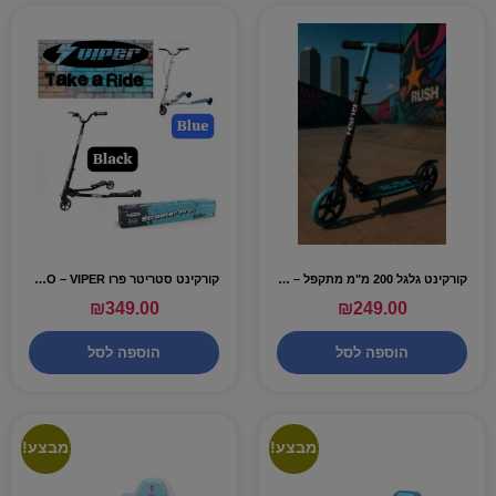
קורקינט גלגל 200 מ"מ מתקפל – RUSH
קורקינט סטריטר פרו STREETER PRO – VIPER
₪
349.00
₪
249.00
הוספה לסל
הוספה לסל
מבצע!
מבצע!