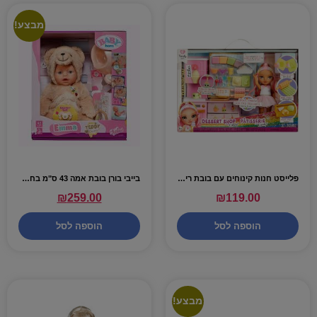
מבצע!
פלייסט חנות קינוחים עם בובת ריינבו היי מיני – RAINBOW
בייבי בורן בובת אמה 43 ס"מ בחליפת דב – BABY BORN
₪
259.00
₪
119.00
הוספה לסל
הוספה לסל
מבצע!