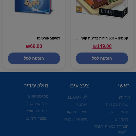
קטמינו – 500 חידות בדרגות קושי שונות
רמיקוב פורטונה
₪
69.00
₪
149.00
הוספה לסל
הוספה לסל
ראשי
צעצועים
מולטימדיה
פלייסטיישן 5
אודותינו
לגו - LEGO
פלייסטיישן 4
שירות לקוחות
מותגים
נינטנדו סוויץ
תנאי רכישה
מוצרי תינוקות
מוצרי גיימינג
מאמרים
משחקי קופסה
הצהרת נגישות לאתר
ולעסק