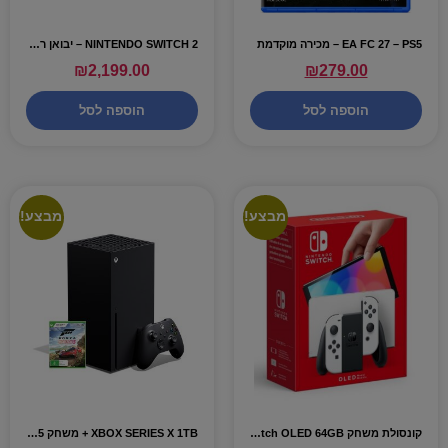
EA FC 27 – PS5 – מכירה מוקדמת
NINTENDO SWITCH 2 – יבואן רשמי
₪
2,199.00
₪
279.00
הוספה לסל
הוספה לסל
מבצע!
מבצע!
קונסולת משחק Nintendo Switch OLED 64GB צבע שחור לבן
XBOX SERIES X 1TB + משחק FORZA HORIZON 5 – אחריות מייקרוסופט היבואן הרשמי