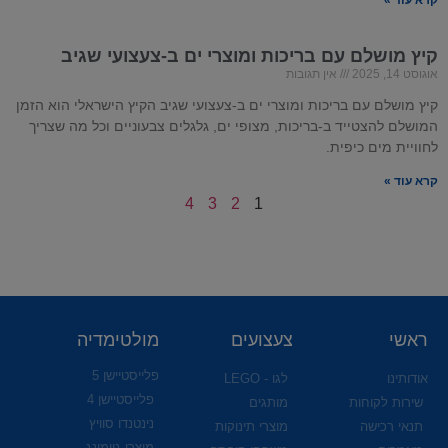
קיץ מושלם עם
בריכות
ומוצרי
ים
ב-
צעצועי שגיב
אוגוסט 14, 2025
אין תגובות
קיץ מושלם עם בריכות ומוצרי ים ב-צעצועי שגיב הקיץ הישראלי הוא הזמן
המושלם להצטייד ב-בריכות, מצופי ים, גלגלים צבעוניים וכל מה שצריך
לחוויית מים כיפית.
קרא עוד »
4
3
2
1
ראשי
צעצועים
מולטימדיה
פלייסטיישן 5
אודותינו
לגו - LEGO
פלייסטיישן 4
שירות לקוחות
מותגים
נינטנדו סוויץ
תנאי רכישה
מוצרי תינוקות
מוצרי גיימינג