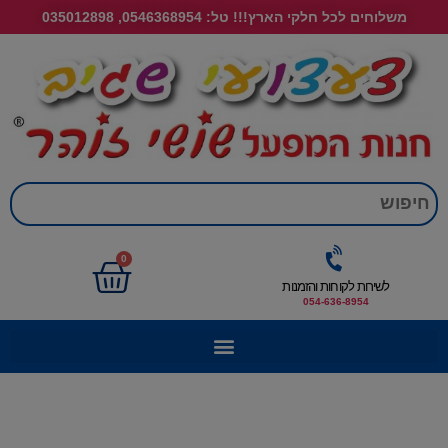
משלוחים לכל חלקי הארץ!!! טל: 0546368954, 035012898
חי
0
לשירות לקוחות והזמנות
054-636-8954