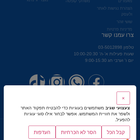
מאמרים
משחקי קופסה
הצהרת נגישות לאתר
ולעסק
שושי זוהר
מדיניות פרטיות
צרו עמנו קשר
טלפון 03-5012898
שעות פעילות א’-ה’ 10:00-20:30
יום ו' וערבי חג 9:00-15:30
×
צעצועי שגיב
משתמשים בעוגיות כדי להבטיח תפקוד האתר
ולשפר את חוויית המשתמש. אפשר לבחור אילו סוגי עוגיות
להפעיל.
כל הזכויות שמורות לצעצועי שגיב
קבל הכל
הסר לא הכרחיות
העדפות