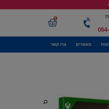
ת
0
054
נות
מאמרים
צרו קשר