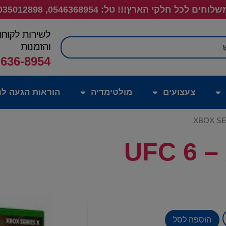
לוחים לכל חלקי הארץ!!! טל: 0546368954, 035012898
לשירות לקוחו
חיפוש
והזמנות
-636-8954
צעצועים
מולטימדיה
הוראות הגעה לח
UFC 6 –
הוספה לסל